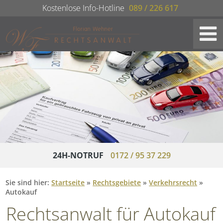
Kostenlose Info-Hotline
089 / 226 617
24H-NOTRUF
0172 / 95 37 229
Sie sind hier:
Startseite
»
Rechtsgebiete
»
Verkehrsrecht
»
Autokauf
Rechtsanwalt für Autokauf