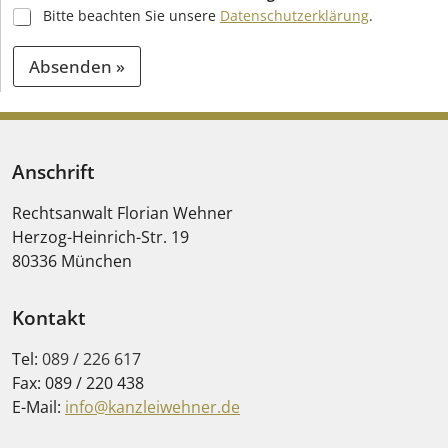
Bitte beachten Sie unsere
Datenschutzerklärung
.
Absenden »
A
l
t
Anschrift
e
Rechtsanwalt Florian Wehner
r
Herzog-Heinrich-Str. 19
n
80336
München
a
t
Kontakt
i
Tel:
089 / 226 617
v
Fax:
089 / 220 438
e
E-Mail:
info@kanzleiwehner.de
: