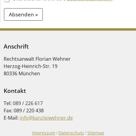
Absenden »
A
l
t
Anschrift
e
Rechtsanwalt Florian Wehner
r
Herzog-Heinrich-Str. 19
n
80336
München
a
t
Kontakt
i
Tel:
089 / 226 617
v
Fax:
089 / 220 438
e
E-Mail:
info@kanzleiwehner.de
:
Impressum
Datenschutz
Sitemap