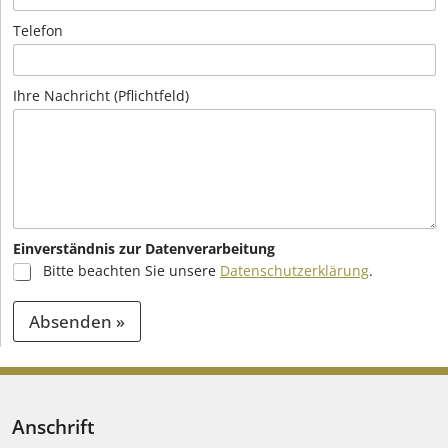
Telefon
Ihre Nachricht (Pflichtfeld)
Einverständnis zur Datenverarbeitung
Bitte beachten Sie unsere
Datenschutzerklärung
.
Absenden »
A
l
t
Anschrift
e