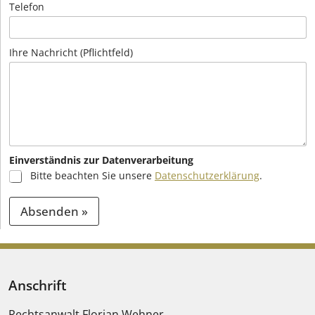
Telefon
Ihre Nachricht (Pflichtfeld)
Einverständnis zur Datenverarbeitung
Bitte beachten Sie unsere
Datenschutzerklärung
.
Absenden »
A
l
t
Anschrift
e
Rechtsanwalt Florian Wehner