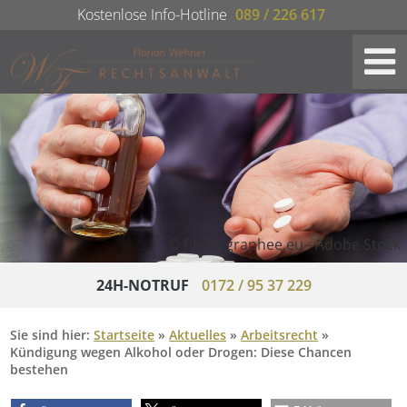
Kostenlose Info-Hotline
089 / 226 617
© Photographee.eu - Adobe Stock
24H-NOTRUF
0172 / 95 37 229
Sie sind hier:
Startseite
»
Aktuelles
»
Arbeitsrecht
»
Kündigung wegen Alkohol oder Drogen: Diese Chancen
bestehen