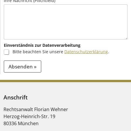
Ihre Nachricht (Pflichtfeld)
Einverständnis zur Datenverarbeitung
Bitte beachten Sie unsere
Datenschutzerklärung
.
Absenden »
A
l
t
Anschrift
e
Rechtsanwalt Florian Wehner
r
Herzog-Heinrich-Str. 19
n
80336
München
a