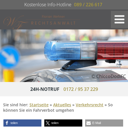
Kostenlose Info-Hotline
089 / 226 617
© ChiccoDodiFC
24H-NOTRUF
0172 / 95 37 229
Sie sind hier:
Startseite
»
Aktuelles
»
Verkehrsrecht
»
So
können Sie ein Fahrverbot umgehen
teilen
teilen
E-Mail