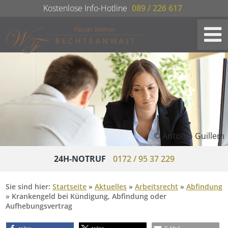
Kostenlose Info-Hotline
089 / 226 617
© Antonio Guillem
24H-NOTRUF
0172 / 95 37 229
Sie sind hier:
Startseite
»
Aktuelles
»
Arbeitsrecht
»
Abfindung
»
Krankengeld bei Kündigung, Abfindung oder
Aufhebungsvertrag