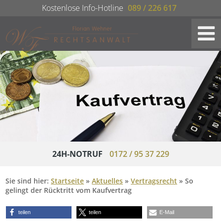
Kostenlose Info-Hotline
089 / 226 617
24H-NOTRUF
0172 / 95 37 229
Sie sind hier:
Startseite
»
Aktuelles
»
Vertragsrecht
»
So
gelingt der Rücktritt vom Kaufvertrag
teilen
teilen
E-Mail