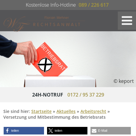
Kostenlose Info-Hotline
089 / 226 617
© keport
24H-NOTRUF
0172 / 95 37 229
Sie sind hier:
Startseite
»
Aktuelles
»
Arbeitsrecht
»
Versetzung und Mitbestimmung des Betriebsrats
teilen
teilen
E-Mail