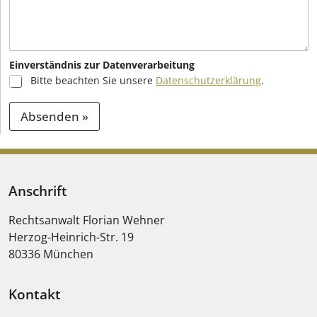
Einverständnis zur Datenverarbeitung
Bitte beachten Sie unsere
Datenschutzerklärung
.
Absenden »
A
l
t
Anschrift
e
Rechtsanwalt Florian Wehner
r
Herzog-Heinrich-Str. 19
n
80336
München
a
t
Kontakt
i