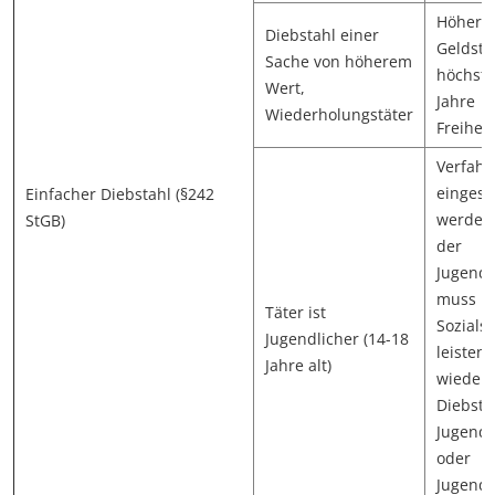
Höhere
Diebstahl einer
Geldstr
Sache von höherem
höchste
Wert,
Jahre
Wiederholungstäter
Freiheit
Verfahr
eingeste
Einfacher Diebstahl (§242
werden
StGB)
der
Jugendl
muss
Täter ist
Sozials
Jugendlicher (14-18
leisten.
Jahre alt)
wieder
Diebsta
Jugenda
oder
Jugends