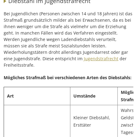
Diebstahl im Jugendstrafrecht
Bei Jugendlichen (Personen zwischen 14 und 18 Jahren) ist das
Strafmaß grundsätzlich milder als bei Erwachsenen, da es bei
ihnen weniger um die Strafe als vielmehr um die Erziehung
geht. In manchen Fällen wird das Verfahren eingestellt.
Werden Jugendliche wegen Ladendiebstahls verurteilt,
müssen sie als Strafe meist Sozialstunden leisten.
Wiederholungstätern droht allerdings Jugendarrest oder gar
eine Jugendstrafe. Diese entspricht im
Jugendstrafrecht
der
Freiheitsstrafe.
Mögliches Strafmaß bei verschiedenen Arten des Diebstahls:
Möglic
Art
Umstände
Strafm
Wahrsch
Kleiner Diebstahl,
Geldstr
Ersttäter
zwische
Tagessä