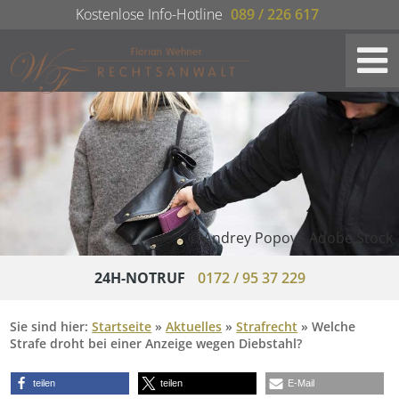
Kostenlose Info-Hotline
089 / 226 617
© Andrey Popov - Adobe Stock
24H-NOTRUF
0172 / 95 37 229
Sie sind hier:
Startseite
»
Aktuelles
»
Strafrecht
»
Welche
Strafe droht bei einer Anzeige wegen Diebstahl?
teilen
teilen
E-Mail