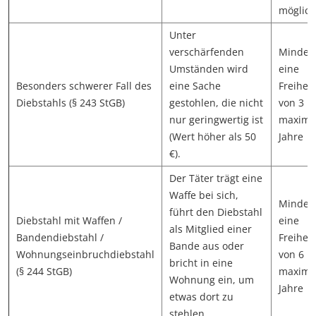
möglic
Unter
verschärfenden
Mindes
Umständen wird
eine
Besonders schwerer Fall des
eine Sache
Freiheit
Diebstahls (§ 243 StGB)
gestohlen, die nicht
von 3 M
nur geringwertig ist
maxima
(Wert höher als 50
Jahre
€).
Der Täter trägt eine
Waffe bei sich,
Mindes
führt den Diebstahl
Diebstahl mit Waffen /
eine
als Mitglied einer
Bandendiebstahl /
Freiheit
Bande aus oder
Wohnungseinbruchdiebstahl
von 6 M
bricht in eine
(§ 244 StGB)
maxima
Wohnung ein, um
Jahre
etwas dort zu
stehlen.